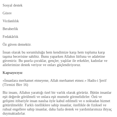
Sosyal destek
Görev
Vicdanlılık
Beraberlik
Fedakârlık
Öz güven demektir.
İnsan olarak bu sorumluluğu hem kendimize karşı hem topluma karşı
taşıma becerisine sahibiz. Bunu yaparken Allahın lütfuna ve adaletine
güveniriz. Bu şuurla çocuklar, gençler, yaşlılar ile erkekler, kadınlar ve
ailelerimize destek veriyor ve onları güçlendiriyoruz.
Kapsayıcıyız
«İnsanlara merhamet etmeyene, Allah merhamet etmez.» Hadis-i Şerif
(Tirmizi Birr 16)
Biz insanı, Allahın yarattığı özel bir varlık olarak görürüz. Bütün insanlar
eşit değerde görülmeli ve onlara eşit mumele görmelidirler. Özü ve
gelişimi itibariyle insan nasılsa öyle kabul edilmeli ve o noktadan hizmet
götürülmeldir. Farklı özelliklere sahip insanlar, özellikle de fiziksel ve
ruhsal engellere sahip insanlar, daha fazla destek ve yardımlarımıza ihtyaç
duymaktadırlar.