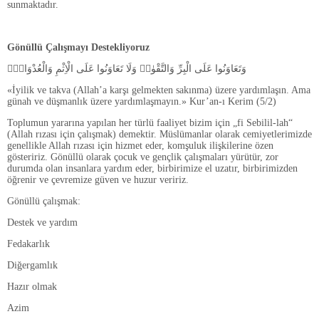
sunmaktadır.
Gönüllü Çalışmayı Destekliyoruz
وَتَعَاوَنُوا عَلَى الْبِرِّ وَالتَّقْوٰىۖ وَلَا تَعَاوَنُوا عَلَى الْاِثْمِ وَالْعُدْوَانِۖ
«İyilik ve takva (Allah’a karşı gelmekten sakınma) üzere yardımlaşın. Ama
günah ve düşmanlık üzere yardımlaşmayın.» Kur’an-ı Kerim (5/2)
Toplumun yararına yapılan her türlü faaliyet bizim için „fi Sebilil-lah“
(Allah rızası için çalışmak) demektir. Müslümanlar olarak cemiyetlerimizde
genellikle Allah rızası için hizmet eder, komşuluk ilişkilerine özen
gösteririz. Gönüllü olarak çocuk ve gençlik çalışmaları yürütür, zor
durumda olan insanlara yardım eder, birbirimize el uzatır, birbirimizden
öğrenir ve çevremize güven ve huzur veririz.
Gönüllü çalışmak:
Destek ve yardım
Fedakarlık
Diğergamlık
Hazır olmak
Azim