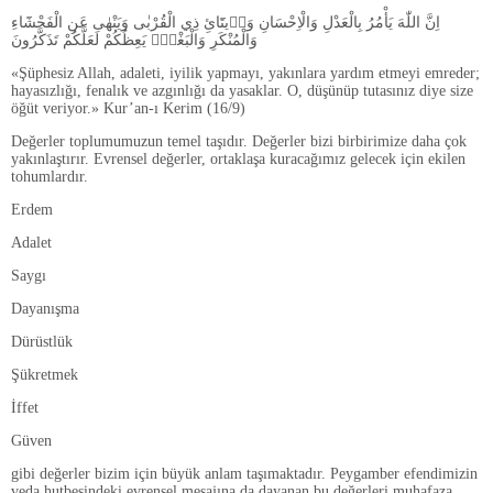
اِنَّ اللّٰهَ يَأْمُرُ بِالْعَدْلِ وَالْاِحْسَانِ وَا۪يتَٓائِ ذِي الْقُرْبٰى وَيَنْهٰى عَنِ الْفَحْشَٓاءِ
وَالْمُنْكَرِ وَالْبَغْيِۚ يَعِظُكُمْ لَعَلَّكُمْ تَذَكَّرُونَ
«Şüphesiz Allah, adaleti, iyilik yapmayı, yakınlara yardım etmeyi emreder;
hayasızlığı, fenalık ve azgınlığı da yasaklar. O, düşünüp tutasınız diye size
öğüt veriyor.» Kur’an-ı Kerim (16/9)
Değerler toplumumuzun temel taşıdır. Değerler bizi birbirimize daha çok
yakınlaştırır. Evrensel değerler, ortaklaşa kuracağımız gelecek için ekilen
tohumlardır.
Erdem
Adalet
Saygı
Dayanışma
Dürüstlük
Şükretmek
İffet
Güven
gibi değerler bizim için büyük anlam taşımaktadır. Peygamber efendimizin
veda hutbesindeki evrensel mesajına da dayanan bu değerleri muhafaza