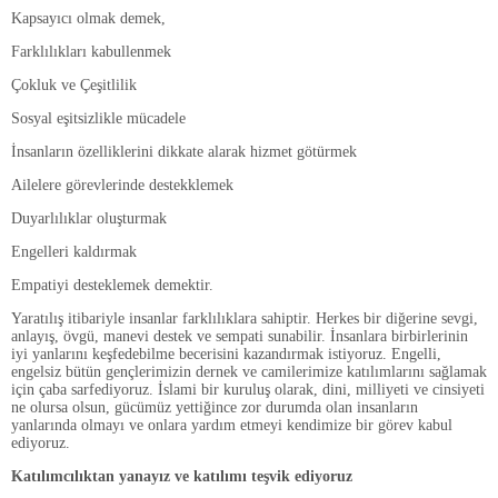
Kapsayıcı olmak demek,
Farklılıkları kabullenmek
Çokluk ve Çeşitlilik
Sosyal eşitsizlikle mücadele
İnsanların özelliklerini dikkate alarak hizmet götürmek
Ailelere görevlerinde destekklemek
Duyarlılıklar oluşturmak
Engelleri kaldırmak
Empatiyi desteklemek demektir.
Yaratılış itibariyle insanlar farklılıklara sahiptir. Herkes bir diğerine sevgi,
anlayış, övgü, manevi destek ve sempati sunabilir. İnsanlara birbirlerinin
iyi yanlarını keşfedebilme becerisini kazandırmak istiyoruz. Engelli,
engelsiz bütün gençlerimizin dernek ve camilerimize katılımlarını sağlamak
için çaba sarfediyoruz. İslami bir kuruluş olarak, dini, milliyeti ve cinsiyeti
ne olursa olsun, gücümüz yettiğince zor durumda olan insanların
yanlarında olmayı ve onlara yardım etmeyi kendimize bir görev kabul
ediyoruz.
Katılım
cılıktan yanayız ve katılım
ı teşvik ediyoruz