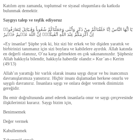
Katılım aynı zamanda, toplumsal ve siyasal oluşumlara da katkıda
bulunmak demektir.
Saygıyı talep ve teşfik ediyoruz
يَٓا اَيُّهَا النَّاسُ اِنَّا خَلَقْنَاكُمْ مِنْ ذَكَرٍ وَاُنْثٰى وَجَعَلْنَاكُمْ شُعُوباً وَقَـبَٓائِلَ لِتَعَارَفُواۜ
اِنَّ اَكْرَمَكُمْ عِنْدَ اللّٰهِ اَتْقٰيكُمْۜ اِنَّ اللّٰهَ عَل۪يمٌ خَب۪يرٌ
«Ey insanlar! Şüphe yok ki, biz sizi bir erkek ve bir dişiden yarattık ve
birbirinizi tanımanız için sizi boylara ve kabilelere ayırdık. Allah katında
en değerli olanınız, O’na karşı gelmekten en çok sakınanınızdır. Şüphesiz
Allah hakkıyla bilendir, hakkıyla haberdâr olandır.» Kur’an-ı Kerim
(49/13)
Allah’ın yarattığı bir varlık olarak insana saygı duyar ve bu inancımızı
davranışlarımıza yansıtırız. Hiçbir insanı dışlamadan herkese onurlu ve
saygılı davranırız. İnsanlara saygı ve onlara değer vermek dinimizin
gereğidir.
Bu emir doğrultusunda amel ederek insanlarla onur ve saygı çerçevesinde
ilişkilerimizi kurarız. Saygı bizim için,
Benimsemek
Değer vermek
Kabullenmek