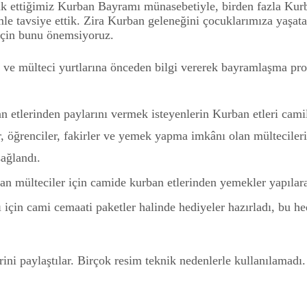
rak ettiğimiz Kurban Bayramı münasebetiyle, birden fazla Kur
le tavsiye ettik. Zira Kurban geleneğini çocuklarımıza yaşa
 için bunu önemsiyoruz.
e ve mülteci yurtlarına önceden bilgi vererek bayramlaşma pr
n etlerinden paylarını vermek isteyenlerin Kurban etleri cami
r, öğrenciler, fakirler ve yemek yapma imkânı olan mültecileri
sağlandı.
 mülteciler için camide kurban etlerinden yemekler yapılara
in cami cemaati paketler halinde hediyeler hazırladı, bu he
ini paylaştılar. Birçok resim teknik nedenlerle kullanılamadı.