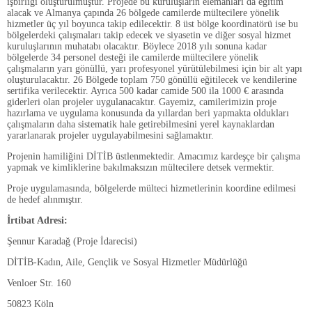
işbirliği oluşturulmuştur. Projede bu kuruluşların elemanları da eğitim
alacak ve Almanya çapında 26 bölgede camilerde mültecilere yönelik
hizmetler üç yıl boyunca takip edilecektir. 8 üst bölge koordinatörü ise bu
bölgelerdeki çalışmaları takip edecek ve siyasetin ve diğer sosyal hizmet
kuruluşlarının muhatabı olacaktır. Böylece 2018 yılı sonuna kadar
bölgelerde 34 personel desteği ile camilerde mültecilere yönelik
çalışmaların yarı gönüllü, yarı profesyonel yürütülebilmesi için bir alt yapı
oluşturulacaktır. 26 Bölgede toplam 750 gönüllü eğitilecek ve kendilerine
sertifika verilecektir. Ayrıca 500 kadar camide 500 ila 1000 € arasında
giderleri olan projeler uygulanacaktır. Gayemiz, camilerimizin proje
hazırlama ve uygulama konusunda da yıllardan beri yapmakta oldukları
çalışmaların daha sistematik hale getirebilmesini yerel kaynaklardan
yararlanarak projeler uygulayabilmesini sağlamaktır.
Projenin hamiliğini DİTİB üstlenmektedir. Amacımız kardeşçe bir çalışma
yapmak ve kimliklerine bakılmaksızın mültecilere detsek vermektir.
Proje uygulamasında, bölgelerde mülteci hizmetlerinin koordine edilmesi
de hedef alınmıştır.
İrtibat Adresi:
Şennur Karadağ (Proje İdarecisi)
DİTİB-Kadın, Aile, Gençlik ve Sosyal Hizmetler Müdürlüğü
Venloer Str. 160
50823 Köln